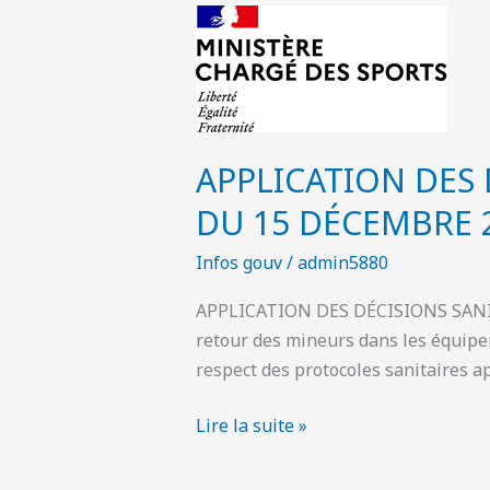
APPLICATION
DES
DÉCISIONS
SANITAIRES
POUR
LE
APPLICATION DES 
SPORT
DU 15 DÉCEMBRE 
A
PARTIR
Infos gouv
/
admin5880
DU
APPLICATION DES DÉCISIONS SANITA
15
retour des mineurs dans les équipem
DÉCEMBRE
respect des protocoles sanitaires ap
2020
Lire la suite »