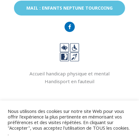
MAIL : ENFANTS NEPTUNE TOURCOING
F
a
c
e
b
o
o
k
-
f
Accueil handicap physique et mental
Handisport en fauteuil
Nous utilisons des cookies sur notre site Web pour vous
REVENIR À LA LISTE DES SPORTS
offrir l'expérience la plus pertinente en mémorisant vos
préférences et des visites répétées. En cliquant sur
"Accepter", vous acceptez l'utilisation de TOUS les cookies.
Politique de confidentialité
.