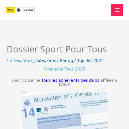
Aller
au
contenu
Dossier Sport Pour Tous
/
Infos
,
Infos_clubs
,
oms
/ Par
gg
/
1 juillet 2024
Sport pour Tous 2025
Ceci concerne
tous les adhérents des clubs
affiliés à
l’OMS​