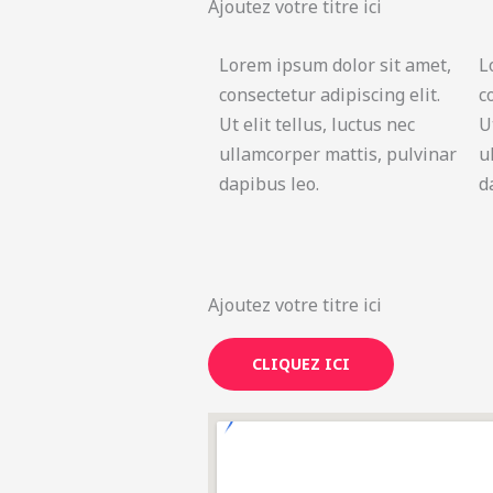
Ajoutez votre titre ici
Lorem ipsum dolor sit amet,
L
consectetur adipiscing elit.
c
Ut elit tellus, luctus nec
U
ullamcorper mattis, pulvinar
u
dapibus leo.
d
Ajoutez votre titre ici
CLIQUEZ ICI