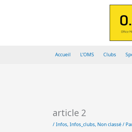
Aller
au
contenu
Accueil
L’OMS
Clubs
Sp
article 2
/
Infos
,
Infos_clubs
,
Non classé
/ Pa