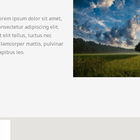
orem ipsum dolor sit amet,
onsectetur adipiscing elit.
t elit tellus, luctus nec
llamcorper mattis, pulvinar
apibus leo.