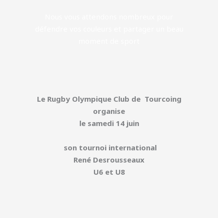
Nous vous attendons nombreux pour
défendre vos couleurs et partager un beau
moment de sport
Le Rugby Olympique Club de Tourcoing
organise
le samedi 14 juin
son tournoi international
René Desrousseaux
U6 et U8